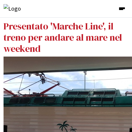
Presentato 'Marche Line', il
treno per andare al mare nel
weekend