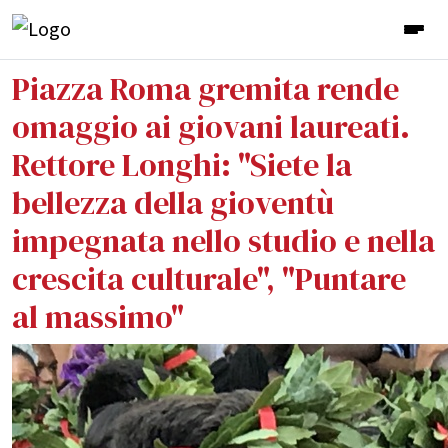
Piazza Roma gremita rende
omaggio ai giovani laureati.
Rettore Longhi: "Siete la
bellezza della gioventù
impegnata nello studio e nella
crescita culturale", "Puntare
al massimo"