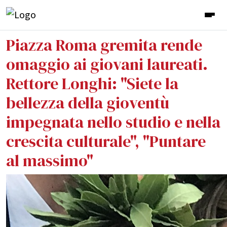
Piazza Roma gremita rende
omaggio ai giovani laureati.
Rettore Longhi: "Siete la
bellezza della gioventù
impegnata nello studio e nella
crescita culturale", "Puntare
al massimo"