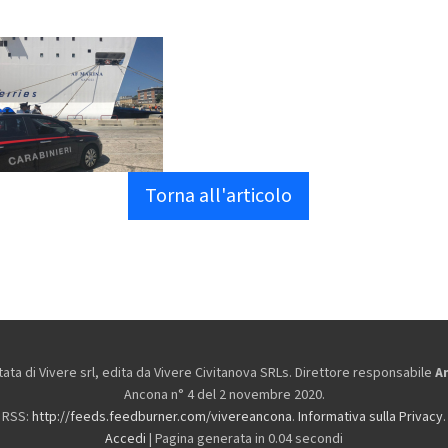
Torna all'articolo
ta di Vivere srl, edita da
Vivere Civitanova SRLs. Direttore responsabile
A
Ancona n° 4 del 2 novembre 2020.
RSS:
http://feeds.feedburner.com/vivereancona
.
Informativa sulla Privacy
.
Accedi
| Pagina generata in 0.04 secondi