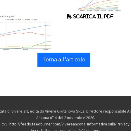
Scarica il pdf
Torna all'articolo
ta di Vivere srl, edita da
Vivere Civitanova SRLs. Direttore responsabile
A
Ancona n° 4 del 2 novembre 2020.
RSS:
http://feeds.feedburner.com/vivereancona
.
Informativa sulla Privacy
.
Accedi
| Pagina generata in 0.04 secondi