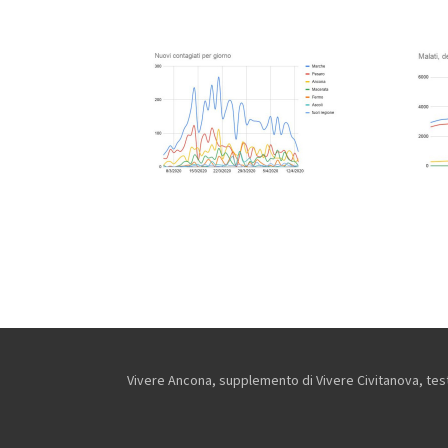
Vivere Ancona, supplemento di Vivere Civitanova, testa