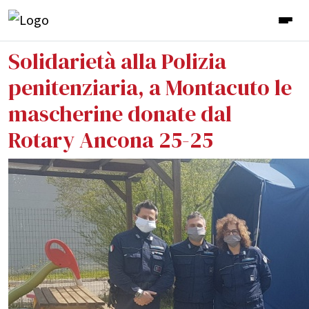
Solidarietà alla Polizia
penitenziaria, a Montacuto le
mascherine donate dal
Rotary Ancona 25-25