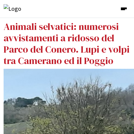
Animali selvatici: numerosi
avvistamenti a ridosso del
Parco del Conero. Lupi e volpi
tra Camerano ed il Poggio