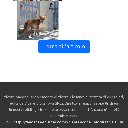
Torna all'articolo
Vivere Ancona, supplemento di Vivere Civitanova, testata di Vivere srl,
edita da
Vivere Civitanova SRLs. Direttore responsabile
Andrea
Brecciaroli
.Registrazione presso il tribunale di Ancona n° 4 del 2
novembre 2020.
RSS:
http://feeds.feedburner.com/vivereancona
.
Informativa sulla