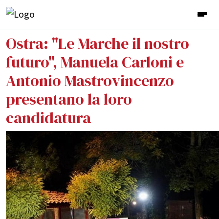
Ostra: "Le Marche il nostro
futuro", Manuela Carloni e
Antonio Mastrovincenzo
presentano la loro
candidatura