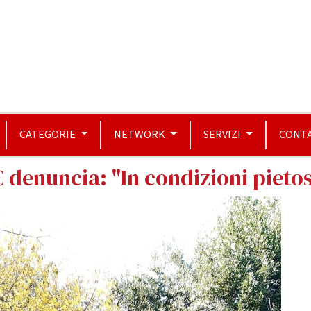
CATEGORIE
NETWORK
SERVIZI
CONTA
IC denuncia: "In condizioni pieto