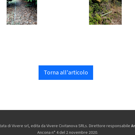
Torna all'articolo
ta di Vivere srl, edita da
Vivere Civitanova SRLs. Direttore responsabile
A
Ancona n° 4 del 2 novembre 2020.