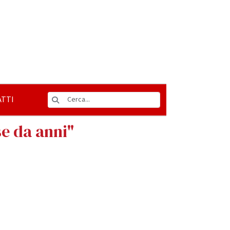
TTI
se da anni"