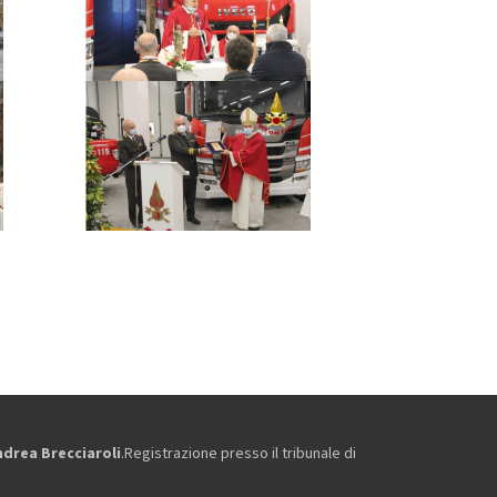
ndrea Brecciaroli
.Registrazione presso il tribunale di