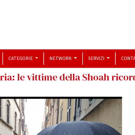
CATEGORIE
NETWORK
SERVIZI
CONTA
ria: le vittime della Shoah ricor