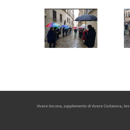
Vivere Ancona, supplemento di Vivere Civitanova, testa