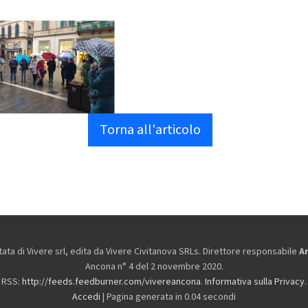
Torna all'articolo
ta di Vivere srl, edita da
Vivere Civitanova SRLs. Direttore responsabile
A
Ancona n° 4 del 2 novembre 2020.
RSS:
http://feeds.feedburner.com/vivereancona
.
Informativa sulla Privacy
.
Accedi
| Pagina generata in 0.04 secondi