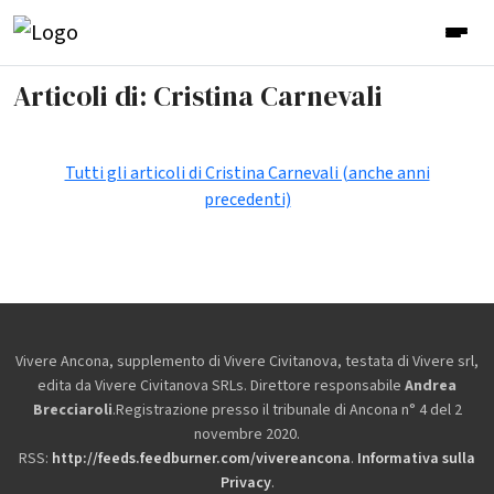
Articoli di: Cristina Carnevali
Tutti gli articoli di Cristina Carnevali (anche anni
precedenti)
Vivere Ancona, supplemento di Vivere Civitanova, testata di Vivere srl,
edita da
Vivere Civitanova SRLs. Direttore responsabile
Andrea
Brecciaroli
.Registrazione presso il tribunale di Ancona n° 4 del 2
novembre 2020.
RSS:
http://feeds.feedburner.com/vivereancona
.
Informativa sulla
Privacy
.