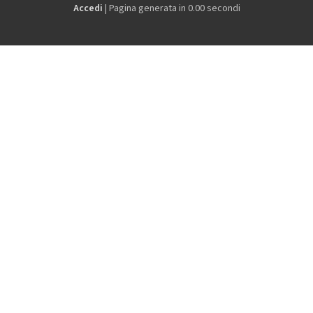
Accedi
| Pagina generata in 0.00 secondi