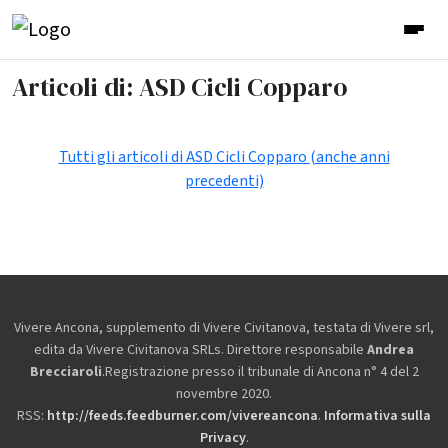
Articoli di: ASD Cicli Copparo
Tutti gli articoli di ASD Cicli Copparo (anche anni
precedenti)
Vivere Ancona, supplemento di Vivere Civitanova, testata di Vivere srl,
edita da
Vivere Civitanova SRLs. Direttore responsabile
Andrea
Brecciaroli
.Registrazione presso il tribunale di Ancona n° 4 del 2
novembre 2020.
RSS:
http://feeds.feedburner.com/vivereancona
.
Informativa sulla
Privacy
.