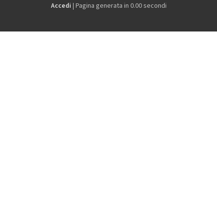
Accedi
| Pagina generata in 0.00 secondi