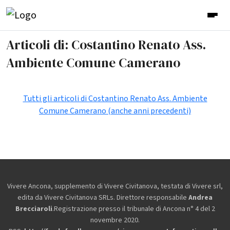
Articoli di: Costantino Renato Ass.
Ambiente Comune Camerano
Tutti gli articoli di Costantino Renato Ass. Ambiente
Comune Camerano (anche anni precedenti)
Vivere Ancona, supplemento di Vivere Civitanova, testata di Vivere srl,
edita da
Vivere Civitanova SRLs. Direttore responsabile
Andrea
Brecciaroli
.Registrazione presso il tribunale di Ancona n° 4 del 2
novembre 2020.