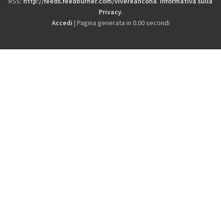
RSS:
http://feeds.feedburner.com/vivereancona
.
Informativa sulla
Privacy
.
Accedi
| Pagina generata in 0.00 secondi