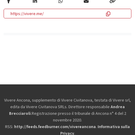
https://vivere.me/
Vivere Ancona, supplemento di Vivere Civitanova, testata di Vivere srl,
edita da
Vivere Civitanova SRLs. Direttore responsabile
Andrea
Brecciaroli
.Registrazione presso il tribunale di Ancona n° 4 del 2
novembre 2020.
RSS:
http://feeds.feedburner.com/vivereancona
.
Informativa sulla
Privacy
.