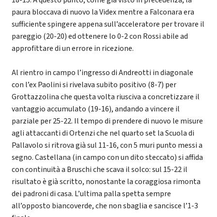
paura bloccava di nuovo la Videx mentre a Falconara era
sufficiente spingere appena sull’acceleratore per trovare il
pareggio (20-20) ed ottenere lo 0-2 con Rossi abile ad
approfittare di un errore in ricezione.
Al rientro in campo l’ingresso di Andreotti in diagonale
con l’ex Paolini si rivelava subito positivo (8-7) per
Grottazzolina che questa volta riusciva a concretizzare il
vantaggio accumulato (19-16), andando a vincere il
parziale per 25-22. Il tempo di prendere di nuovo le misure
agli attaccanti di Ortenzi che nel quarto set la Scuola di
Pallavolo si ritrova già sul 11-16, con 5 muri punto messi a
segno. Castellana (in campo con un dito steccato) si affida
con continuità a Bruschi che scava il solco: sul 15-22 il
risultato è già scritto, nonostante la coraggiosa rimonta
dei padroni di casa. L’ultima palla spetta sempre
all’opposto biancoverde, che non sbaglia e sancisce l’1-3