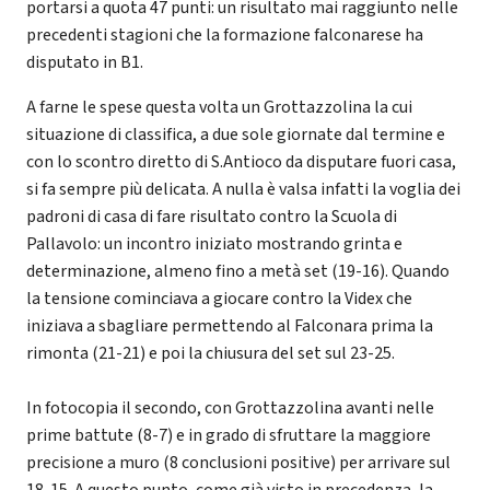
portarsi a quota 47 punti: un risultato mai raggiunto nelle
precedenti stagioni che la formazione falconarese ha
disputato in B1.
A farne le spese questa volta un Grottazzolina la cui
situazione di classifica, a due sole giornate dal termine e
con lo scontro diretto di S.Antioco da disputare fuori casa,
si fa sempre più delicata. A nulla è valsa infatti la voglia dei
padroni di casa di fare risultato contro la Scuola di
Pallavolo: un incontro iniziato mostrando grinta e
determinazione, almeno fino a metà set (19-16). Quando
la tensione cominciava a giocare contro la Videx che
iniziava a sbagliare permettendo al Falconara prima la
rimonta (21-21) e poi la chiusura del set sul 23-25.
In fotocopia il secondo, con Grottazzolina avanti nelle
prime battute (8-7) e in grado di sfruttare la maggiore
precisione a muro (8 conclusioni positive) per arrivare sul
18-15. A questo punto, come già visto in precedenza, la