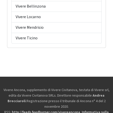
Vivere Bellinzona
Vivere Locarno
Vivere Mendrisio
Vivere Ticino
Vivere Ancona, supplemento di Vivere Civitanova, testata di Vivere srl,
edita da
Vivere Civitanova SRLs. Direttore responsabile
Andrea
Brecciaroli
.Registrazione presso il tribunale di Ancona n° 4 del 2
novembre 2020.
RSS:
http://feeds.feedburner.com/vivereancona
.
Informativa sulla