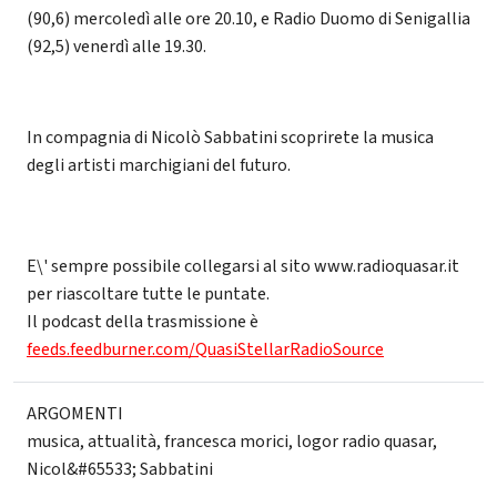
(90,6) mercoledì alle ore 20.10, e Radio Duomo di Senigallia
(92,5) venerdì alle 19.30.
In compagnia di Nicolò Sabbatini scoprirete la musica
degli artisti marchigiani del futuro.
E\' sempre possibile collegarsi al sito www.radioquasar.it
per riascoltare tutte le puntate.
Il podcast della trasmissione è
feeds.feedburner.com/QuasiStellarRadioSource
ARGOMENTI
musica
,
attualità
,
francesca morici
,
logor radio quasar
,
Nicol&#65533; Sabbatini