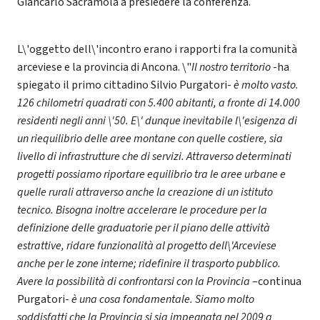
Giancarlo Sacramola a presiedere la conferenza.
L\'oggetto dell\'incontro erano i rapporti fra la comunità
arceviese e la provincia di Ancona. \"
Il nostro territorio
-ha
spiegato il primo cittadino Silvio Purgatori-
è molto vasto.
126 chilometri quadrati con 5.400 abitanti, a fronte di 14.000
residenti negli anni \'50. E\' dunque inevitabile l\'esigenza di
un riequilibrio delle aree montane con quelle costiere, sia
livello di infrastrutture che di servizi. Attraverso determinati
progetti possiamo riportare equilibrio tra le aree urbane e
quelle rurali attraverso anche la creazione di un istituto
tecnico. Bisogna inoltre accelerare le procedure per la
definizione delle graduatorie per il piano delle attività
estrattive, ridare funzionalità al progetto dell\'Arceviese
anche per le zone interne; ridefinire il trasporto pubblico.
Avere la possibilità di confrontarsi con la Provincia
–continua
Purgatori-
è una cosa fondamentale. Siamo molto
soddisfatti che la Provincia si sia impegnata nel 2009 a