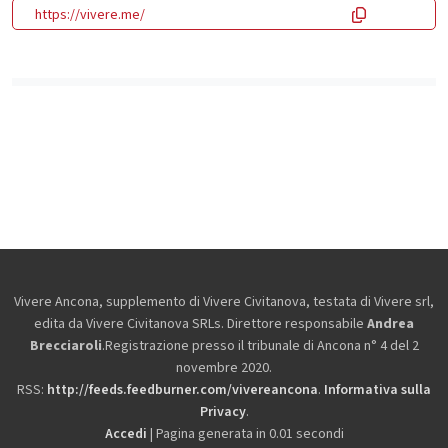
https://vivere.me/
Vivere Ancona, supplemento di Vivere Civitanova, testata di Vivere srl,
edita da
Vivere Civitanova SRLs. Direttore responsabile
Andrea
Brecciaroli
.Registrazione presso il tribunale di Ancona n° 4 del 2
novembre 2020.
RSS:
http://feeds.feedburner.com/vivereancona
.
Informativa sulla
Privacy
.
Accedi
| Pagina generata in 0.01 secondi