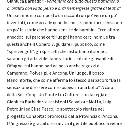
Gianluca Barbadori-
vorremmo che tutto questo patrimonio
di oralità non vada perso e anzi riemergesse grazie al teatro
”.
Un patrimonio composto da racconti un po’ veri e un po’
inventati, come accade quando i nostri nonni arricchiscono
un po’ le storie che hanno sentite da bambini. Ecco allora
aneddoti sui perché certi luoghi hanno certi nomi, e tra
questi anche il Conero. A guidare il pubblico, come
“sprevengoli”, gli spiritelli che disturbano il sonno,
saranno gli allievi del laboratorio teatrale giovanile di
Offagna, cui hanno partecipato anche ragazzi di
Camerano, Polverigi, e Ancona. Un luogo, il bosco
Mancinforte, che come afferma lo stesso Barbadori: “Da la
sensazione di essere come sospesi in una bolla”. A cura
della Soc. Coop. Un Ponte tra Culture, con la regia di
Gianluca Barbadori e assistenti Salvatore Motta, Luigi
Petrolini ed Elisa Pesco, lo spettacolo rientra nel
progetto Cohabitat promosso dalla Provincia di Ancona.
L\'ingresso è gratuito e si invita il gentile pubblico a venire