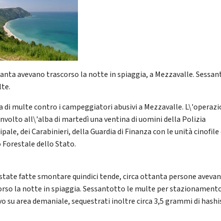
tanta avevano trascorso la notte in spiaggia, a Mezzavalle. Sessa
lte.
ca di multe contro i campeggiatori abusivi a Mezzavalle. L\'operaz
nvolto all\'alba di martedì una ventina di uomini della Polizia
pale, dei Carabinieri, della Guardia di Finanza con le unità cinofile 
 Forestale dello Stato.
state fatte smontare quindici tende, circa ottanta persone aveva
orso la notte in spiaggia. Sessantotto le multe per stazionament
vo su area demaniale, sequestrati inoltre circa 3,5 grammi di hashi