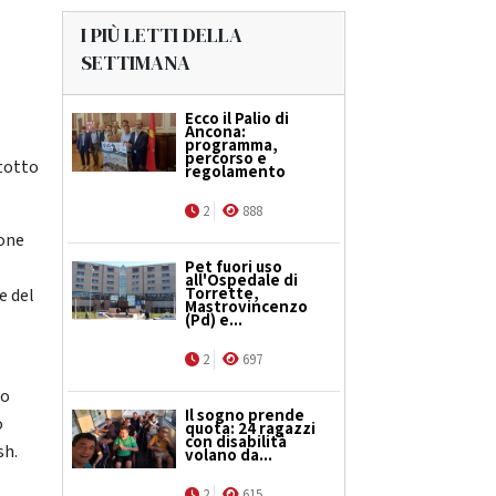
I PIÙ LETTI DELLA
SETTIMANA
Ecco il Palio di
Ancona:
programma,
percorso e
ntotto
regolamento
2
888
ione
Pet fuori uso
all'Ospedale di
Torrette,
e del
Mastrovincenzo
(Pd) e...
2
697
no
Il sogno prende
o
quota: 24 ragazzi
con disabilità
sh.
volano da...
2
615