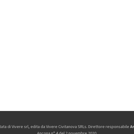
ta di Vivere srl, edita da
Vivere Civitanova SRLs. Direttore responsabile
A
Ancona n° 4 del 2 novembre 2020.