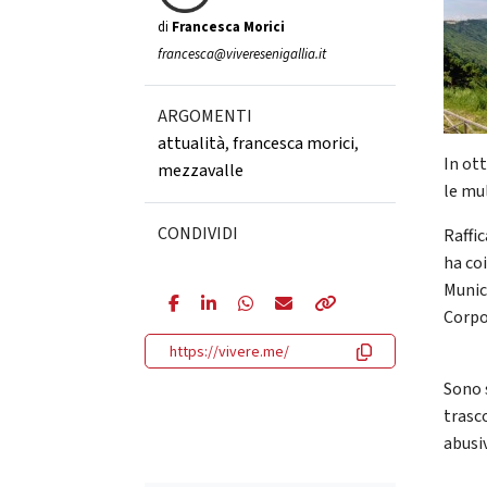
di
Francesca Morici
francesca@viveresenigallia.it
ARGOMENTI
attualità
,
francesca morici
,
In ot
mezzavalle
le mu
CONDIVIDI
Raffi
ha coi
Munici
Corpo
https://vivere.me/
Sono 
trasc
abusi