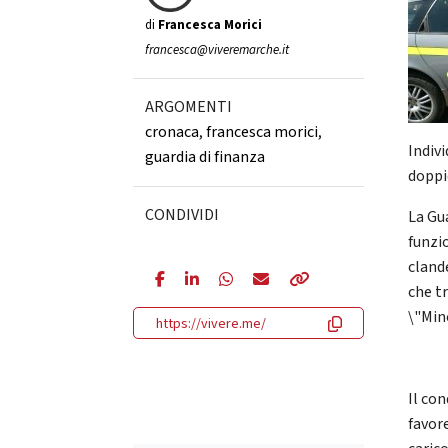
di
Francesca Morici
francesca@viveremarche.it
ARGOMENTI
cronaca
,
francesca morici
,
Indivi
guardia di finanza
doppi
CONDIVIDI
La Gu
funzi
cland
che t
\"Min
https://vivere.me/
Il co
favor