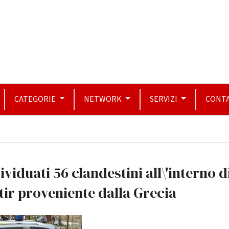
CATEGORIE
NETWORK
SERVIZI
CONTA
ividuati 56 clandestini all\'interno d
tir proveniente dalla Grecia