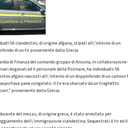
duati 56 clandestini, di origine afgana, stipati all\'interno di un
ofondo di un tir proveniente dalla Grecia.
ardia di Finanza del comando gruppo di Ancona, in collaborazione 
onari doganali ed il personale della Polmare, ha individuato 56
estini afgani nascosti all\'interno di un doppiofondo di un camion 
rasportava pane congelato. Il tir era sbarcato da un traghetto
oan\" proveniente dalla Grecia.
nducente del mezzo, di origine greca, è stato arrestato per
eggiamento dell\'immigrazione clandestina. Sequestrati il tir ed il