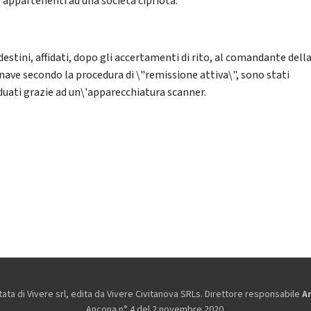
o appartenenti ad una società cipriota.
destini, affidati, dopo gli accertamenti di rito, al comandante dell
ave secondo la procedura di \"remissione attiva\", sono stati
iduati grazie ad un\'apparecchiatura scanner.
ta di Vivere srl, edita da
Vivere Civitanova SRLs. Direttore responsabile
A
Ancona n° 4 del 2 novembre 2020.