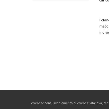
caric
I clan
maton
indiv
Vivere Ancona, supplemento di Vivere Civitanova, testa