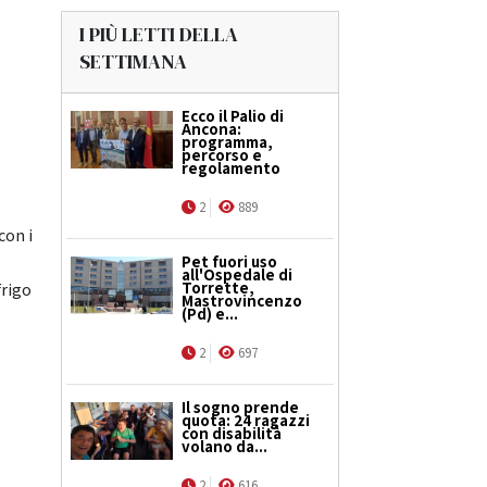
I PIÙ LETTI DELLA
SETTIMANA
Ecco il Palio di
Ancona:
programma,
percorso e
regolamento
2
889
con i
Pet fuori uso
all'Ospedale di
Torrette,
frigo
Mastrovincenzo
(Pd) e...
2
697
Il sogno prende
quota: 24 ragazzi
con disabilità
volano da...
2
616