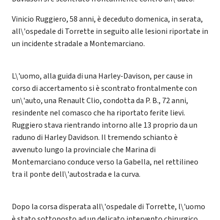
Vinicio Ruggiero, 58 anni, è deceduto domenica, in serata,
all\'ospedale di Torrette in seguito alle lesioni riportate in
un incidente stradale a Montemarciano.
L\'uomo, alla guida di una Harley-Davison, per cause in
corso di accertamento si è scontrato frontalmente con
un\'auto, una Renault Clio, condotta da P. B., 72 anni,
resindente nel comasco che ha riportato ferite lievi.
Ruggiero stava rientrando intorno alle 13 proprio da un
raduno di Harley Davidson. Il tremendo schianto è
avvenuto lungo la provinciale che Marina di
Montemarciano conduce verso la Gabella, nel rettilineo
tra il ponte dell\'autostrada e la curva.
Dopo la corsa disperata all\'ospedale di Torrette, l\'uomo
è stato sottoposto ad un delicato intervento chirurgico