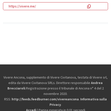
https://vivere.me/
Vivere Ancona, supplemento di Vivere Civitanova, testata di Vivere srl,
edita da
Vivere Civitanova SRLs. Direttore responsabile
Andrea
Brecciaroli
.Registrazione presso il tribunale di Ancona n° 4 del 2
novembre 2020.
RSS:
http://feeds.feedburner.com/vivereancona
.
Informativa sulla
Privacy
.
Accedi
| Pagina generata in 0.01 secondi