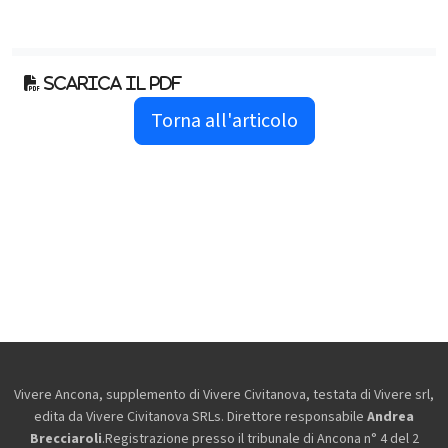
Scarica il pdf
Torna all'articolo
Vivere Ancona, supplemento di Vivere Civitanova, testata di Vivere srl,
edita da
Vivere Civitanova SRLs. Direttore responsabile
Andrea
Brecciaroli
.Registrazione presso il tribunale di Ancona n° 4 del 2