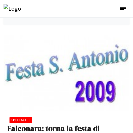
SPETTACOLI
Falconara: torna la festa di