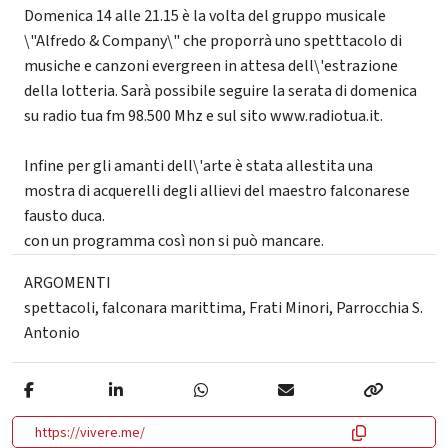
Domenica 14 alle 21.15 è la volta del gruppo musicale
\"Alfredo & Company\" che proporrà uno spetttacolo di
musiche e canzoni evergreen in attesa dell\'estrazione
della lotteria. Sarà possibile seguire la serata di domenica
su radio tua fm 98.500 Mhz e sul sito www.radiotua.it.
Infine per gli amanti dell\'arte è stata allestita una
mostra di acquerelli degli allievi del maestro falconarese
fausto duca.
con un programma così non si può mancare.
ARGOMENTI
spettacoli
,
falconara marittima
,
Frati Minori
,
Parrocchia S.
Antonio
https://vivere.me/