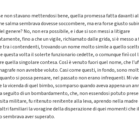
se non stavano mettendosi bene, quella promessa fatta davanti al
ne salma sembrava dovesse soccombere, ma era forse giusto subi
el genere? No, non era possibile, e i due si son messi a litigare
amente, fino a che un vigile, richiamato dalle grida, si è messo a 
e tra i contendenti, trovando un nome molto simile a quello scelt
e questa volta il solerte funzionario cedette, o comunque finì col l
e quella singolare contesa. Così è venuto fuori quel nome, che l’uff
anagrafe non avrebbe voluto. Casi come questi, in fondo, sono molti
i quanto si possa pensare, nel passato non erano infrequenti. Mi vie
 la vicenda di quel bimbo, scomparso quando aveva appena un an
 a seguito di un bombardamento, che, non essendosi potuto pres
isita militare, fu ritenuto renitente alla leva, aprendo nella madre
altri familiari la voragine della disperazione di quei momenti che i
 sembrava aver superato.