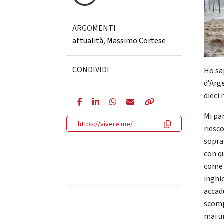
ARGOMENTI
attualità
,
Massimo Cortese
CONDIVIDI
Ho sa
d’Arge
dieci 
Mi par
https://vivere.me/
riesco
soprav
con qu
come 
inghio
accadu
scomp
mai un