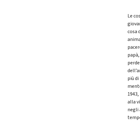
Le co
giova
cosa d
animat
pacer
papà, 
perder
dell’
più d
mente
1943,
alla v
negli 
tempo