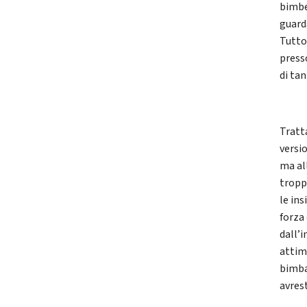
bimbe
guarda
Tutto
press
di ta
Tratt
versi
ma all
tropp
le ins
forza
dall’
attimo
bimba
avrest