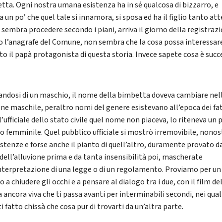
tta. Ogni nostra umana esistenza ha in sé qualcosa di bizzarro, e
 un po’ che quel tale si innamora, si sposa ed ha il figlio tanto att
 sembra procedere secondo i piani, arriva il giorno della registraz
o l’anagrafe del Comune, non sembra che la cosa possa interessar
nto il papà protagonista di questa storia. Invece sapete cosa è suc
andosi di un maschio, il nome della bimbetta doveva cambiare nel
one maschile, peraltro nomi del genere esistevano all’epoca dei fat
’ufficiale dello stato civile quel nome non piaceva, lo riteneva un 
o femminile. Quel pubblico ufficiale si mostrò irremovibile, nono
istenze e forse anche il pianto di quell’altro, duramente provato d
 dell’alluvione prima e da tanta insensibilità poi, mascherate
interpretazione di una legge o di un regolamento. Proviamo per un
 a chiudere gli occhi e a pensare al dialogo tra i due, con il film de
 ancora viva che ti passa avanti per interminabili secondi, nei qual
i fatto chissà che cosa pur di trovarti da un’altra parte.