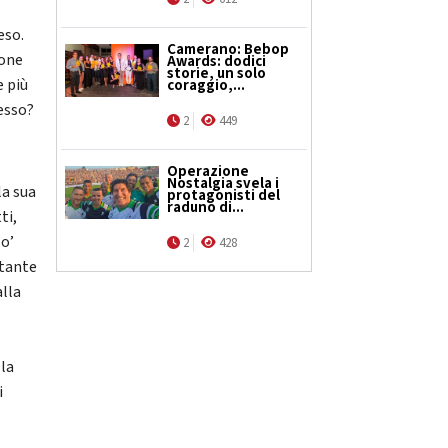
eso.
Camerano: Bebop
ione
Awards: dodici
storie, un solo
e più
coraggio,...
cesso?
2
449
Operazione
Nostalgia svela i
la sua
protagonisti del
raduno di...
ti,
po’
2
428
stante
alla
lla
i