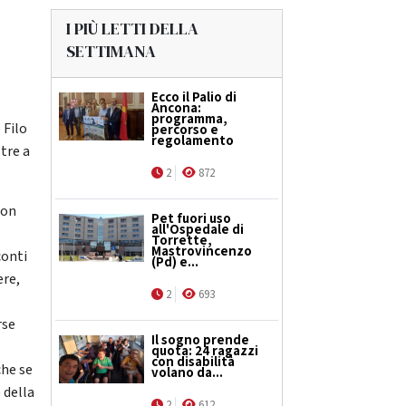
I PIÙ LETTI DELLA
SETTIMANA
Ecco il Palio di
Ancona:
programma,
 Filo
percorso e
regolamento
ltre a
2
872
non
Pet fuori uso
all'Ospedale di
Torrette,
Mastrovincenzo
conti
(Pd) e...
ere,
2
693
rse
Il sogno prende
quota: 24 ragazzi
con disabilità
che se
volano da...
 della
2
612