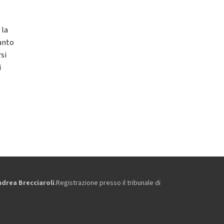
 la
tanto
si
i
ndrea Brecciaroli
.Registrazione presso il tribunale di