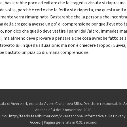
e, basterebbe poco ad evitare che la tragedia vissuta si riapra una
a volta, perché è certo che la ferita si è riaperta, ma questa volta
cilmente verrà rimarginata. Basterebbe che la persona che incontra
ma della tragedia avesse un po’ di comprensione per quell’evento 
co, non dico che quello deve vestire i panni dell’altro, immedesimar
ui, ma almeno deve provare a pensare a che cosa avrebbe fatto se s
 trovato lui in quella situazione: ma non è chiedere troppo? Suvvia,
be bastato un pizzico di umana comprensione.
ta di Vivere srl, edita da
Vivere Civitanova SRLs. Direttore responsabile
A
Ancona n° 4 del 2 novembre 2020.
RSS:
http://feeds.feedburner.com/vivereancona
.
Informativa sulla Privacy
.
Accedi
| Pagina generata in 0.01 secondi