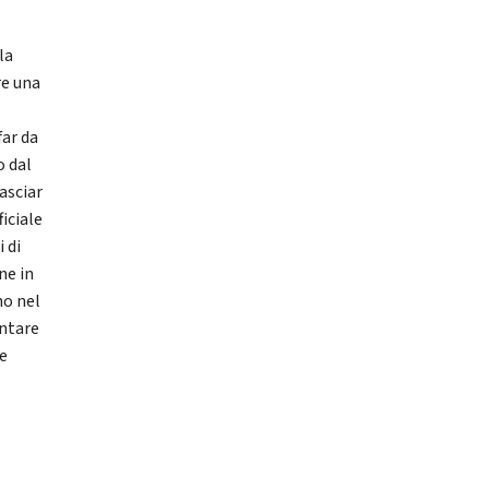
la
re una
far da
o dal
asciar
iciale
 di
ne in
no nel
entare
 e
l