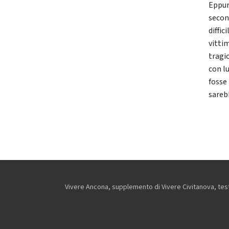
Eppur
second
diffi
vitti
tragi
con l
fosse
sareb
Vivere Ancona, supplemento di Vivere Civitanova, testa