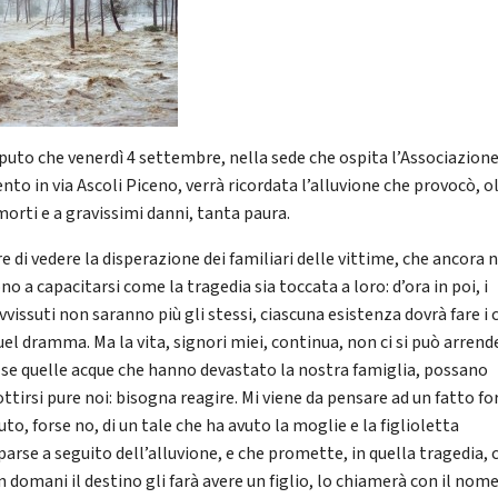
puto che venerdì 4 settembre, nella sede che ospita l’Associazione
nto in via Ascoli Piceno, verrà ricordata l’alluvione che provocò, o
morti e a gravissimi danni, tanta paura.
e di vedere la disperazione dei familiari delle vittime, che ancora 
no a capacitarsi come la tragedia sia toccata a loro: d’ora in poi, i
vissuti non saranno più gli stessi, ciascuna esistenza dovrà fare i 
el dramma. Ma la vita, signori miei, continua, non ci si può arrend
se quelle acque che hanno devastato la nostra famiglia, possano
ttirsi pure noi: bisogna reagire. Mi viene da pensare ad un fatto fo
to, forse no, di un tale che ha avuto la moglie e la figlioletta
arse a seguito dell’alluvione, e che promette, in quella tragedia, 
 domani il destino gli farà avere un figlio, lo chiamerà con il nome