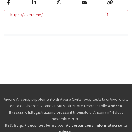
https://vivere.me/
Vivere Ancona, supplemento di Vivere Civitanova, testata di Vivere srl,
edita da
Vivere Civitanova SRLs. Direttore responsabile
Andrea
Brecciaroli
.Registrazione presso il tribunale di Ancona n° 4 del 2
novembre 2020.
RSS:
http://feeds.feedburner.com/vivereancona
.
Informativa sulla
Privacy
.