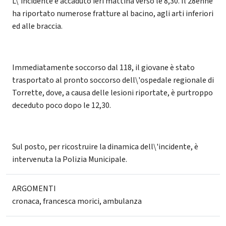
L\'incidente è accaduto ieri mattina verso le 8,30. Il 28enne
ha riportato numerose fratture al bacino, agli arti inferiori
ed alle braccia.
Immediatamente soccorso dal 118, il giovane è stato
trasportato al pronto soccorso dell\'ospedale regionale di
Torrette, dove, a causa delle lesioni riportate, è purtroppo
deceduto poco dopo le 12,30.
Sul posto, per ricostruire la dinamica dell\'incidente, è
intervenuta la Polizia Municipale.
ARGOMENTI
cronaca
,
francesca morici
,
ambulanza