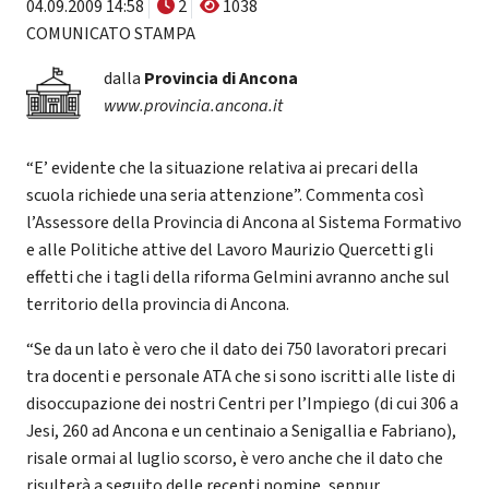
04.09.2009 14:58
2
1038
COMUNICATO STAMPA
dalla
Provincia di Ancona
www.provincia.ancona.it
“E’ evidente che la situazione relativa ai precari della
scuola richiede una seria attenzione”. Commenta così
l’Assessore della Provincia di Ancona al Sistema Formativo
e alle Politiche attive del Lavoro Maurizio Quercetti gli
effetti che i tagli della riforma Gelmini avranno anche sul
territorio della provincia di Ancona.
“Se da un lato è vero che il dato dei 750 lavoratori precari
tra docenti e personale ATA che si sono iscritti alle liste di
disoccupazione dei nostri Centri per l’Impiego (di cui 306 a
Jesi, 260 ad Ancona e un centinaio a Senigallia e Fabriano),
risale ormai al luglio scorso, è vero anche che il dato che
risulterà a seguito delle recenti nomine, seppur