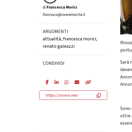
di
Francesca Morici
francesca@viveremarche.it
ARGOMENTI
attualità
,
francesca morici
,
Rinvia
renato galeazzi
portu
Sarà 
CONDIVIDI
davan
Ancon
Ancona
https://vivere.me/
Sono 
oltre
essere