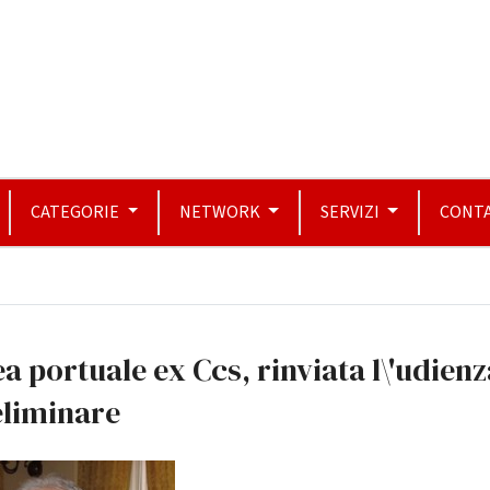
CATEGORIE
NETWORK
SERVIZI
CONTA
a portuale ex Ccs, rinviata l\'udien
eliminare