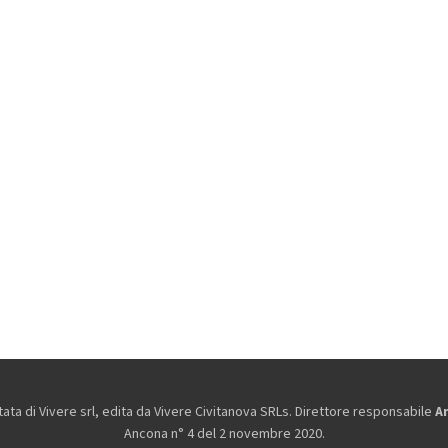
ta di Vivere srl, edita da
Vivere Civitanova SRLs. Direttore responsabile
A
Ancona n° 4 del 2 novembre 2020.