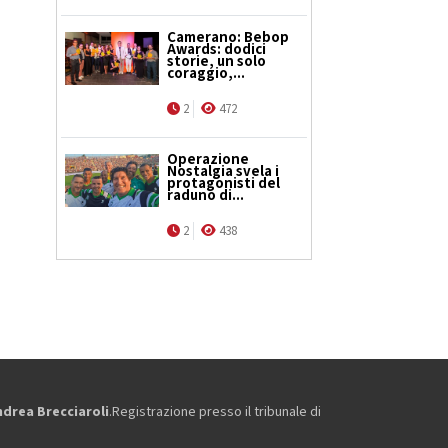
Camerano: Bebop
Awards: dodici
storie, un solo
coraggio,...
2
472
Operazione
Nostalgia svela i
protagonisti del
raduno di...
2
438
ndrea Brecciaroli
.Registrazione presso il tribunale di