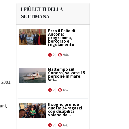
I PIÙ LETTI DELLA
SETTIMANA
Ecco il Palio di
Ancona:
programma,
percorso e
regolamento
2
944
Maltempo sul
Conero, salvate 15
persone in mare:
sei...
l 2001.
2
652
Il sogno prende
ani,
quota: 24 ragazzi
con disabilità
volano da...
2
646