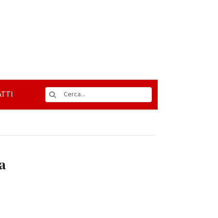
TTI
za