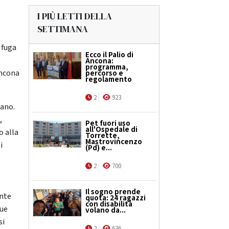
I PIÙ LETTI DELLA
SETTIMANA
 fuga
Ecco il Palio di
Ancona:
programma,
Ancona
percorso e
regolamento
2
923
rano.
,
Pet fuori uso
all'Ospedale di
o alla
Torrette,
Mastrovincenzo
i
(Pd) e...
2
700
Il sogno prende
onte
quota: 24 ragazzi
con disabilità
due
volano da...
si
2
636