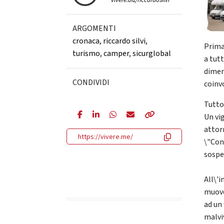
vivere.biz/riccardosilvi
ARGOMENTI
cronaca
,
riccardo silvi
,
Prima 
turismo
,
camper
,
sicurglobal
a tut
dimen
CONDIVIDI
coinvo
Tutto
Un vi
attorn
https://vivere.me/
\"Con
sospet
All\'i
muoven
ad un
malvi