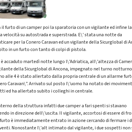
il furto di un camper poi la sparatoria con un vigilante ed infine la
ta velocità su autostrada e superstrada. E\' stata una notte da
ticare per la Conero Caravan ed un vigilante della Sicurglobal di 
lto in un furto con tanto di colpi di pistola.
 è accaduto martedì notte lungo l\'Adriatica, all\'altezza di Came
gilante della Sicurglobal di Ancona, impegnato nel turno notturno
o alle 4 è stato allertato dalla propria centrale di un allarme furt
ero Caravan\". Arrivato sul posto l\'uomo ha notato dei moviment
ti ed ha allertato subito i colleghi in centrale.
nterno della struttura infatti due camper a fari spenti si stavano
do in direzione dell\'uscita. Il vigilante, accortosi di essere di fr
 furto è immediatamente entrato in azione cercando di fermare i 
venti. Nonostante l\'alt intimato dal vigilante, i due sospetti non 