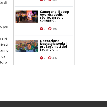
te di
Camerano: Bebop
Awards: dodici
storie, un solo
coraggio,...
no per
2
466
 si è
Operazione
Nostalgia svela i
rivati
protagonisti del
raduno di...
 hanno
anda
2
436
 loro