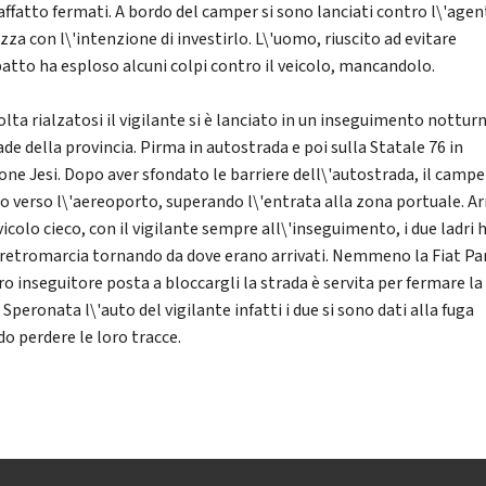
affatto fermati. A bordo del camper si sono lanciati contro l\'agen
zza con l\'intenzione di investirlo. L\'uomo, riuscito ad evitare
patto ha esploso alcuni colpi contro il veicolo, mancandolo.
olta rialzatosi il vigilante si è lanciato in un inseguimento nottur
ade della provincia. Pirma in autostrada e poi sulla Statale 76 in
one Jesi. Dopo aver sfondato le barriere dell\'autostrada, il camper
to verso l\'aereoporto, superando l\'entrata alla zona portuale. Ar
vicolo cieco, con il vigilante sempre all\'inseguimento, i due ladri
 retromarcia tornando da dove erano arrivati. Nemmeno la Fiat P
ro inseguitore posta a bloccargli la strada è servita per fermare la
 Speronata l\'auto del vigilante infatti i due si sono dati alla fuga
do perdere le loro tracce.