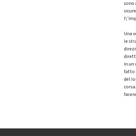
sono 
sicure
l\'im
Una v
le str
direzi
diret
in un 
fatto
del lo
corsa.
facen