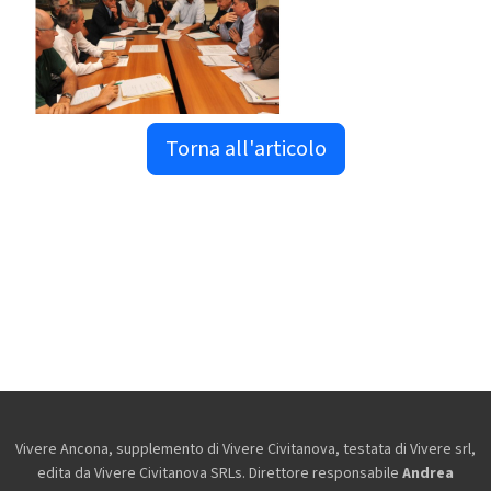
Torna all'articolo
Vivere Ancona, supplemento di Vivere Civitanova, testata di Vivere srl,
edita da
Vivere Civitanova SRLs. Direttore responsabile
Andrea