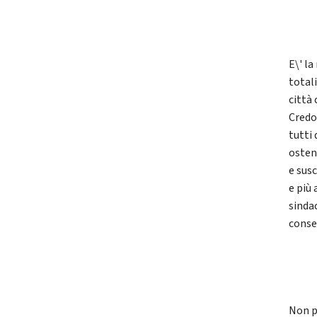
E\' la
total
città 
Credo
tutti 
osten
e susc
e più
sinda
conse
Non p