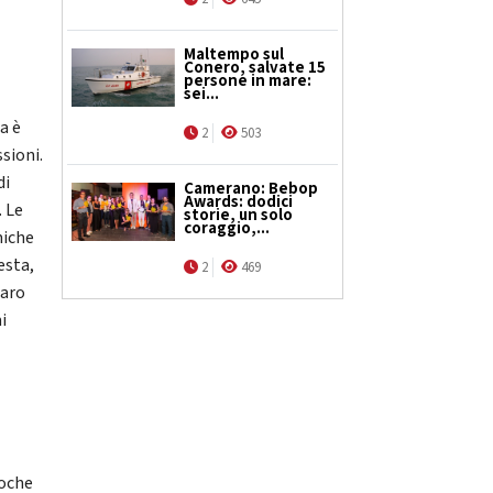
Maltempo sul
Conero, salvate 15
persone in mare:
sei...
a è
2
503
ssioni.
di
Camerano: Bebop
Awards: dodici
. Le
storie, un solo
coraggio,...
miche
esta,
2
469
caro
i
poche