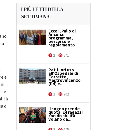
I PIÙ LETTI DELLA
SETTIMANA
Ecco il Palio di
Ancona:
nano
programma,
percorso e
lla
regolamento
2
941
i
Pet fuori uso
all'Ospedale di
re e
Torrette,
Mastrovincenzo
(Pd) e...
ini
e le
2
702
alità
a di
Il sogno prende
quota: 24 ragazzi
con disabilità
volano da...
2
645