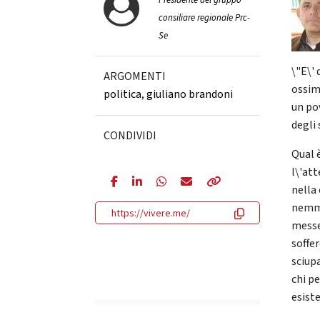
Presidente del gruppo
consiliare regionale Prc-
Se
\"E\' 
ARGOMENTI
ossim
politica
,
giuliano brandoni
un pov
degli 
CONDIVIDI
Qual è
l\'at
nella
nemme
https://vivere.me/
messe 
soffer
sciupa
chi p
esiste