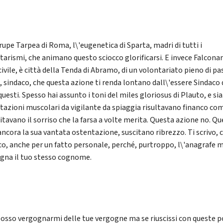
 rupe Tarpea di Roma, l\'eugenetica di Sparta, madri di tutti i
itarismi, che animano questo sciocco glorificarsi. E invece Falconar
civile, è città della Tenda di Abramo, di un volontariato pieno di pa
, sindaco, che questa azione ti renda lontano dall\'essere Sindaco 
questi. Spesso hai assunto i toni del miles gloriosus di Plauto, e sia
tazioni muscolari da vigilante da spiaggia risultavano financo co
itavano il sorriso che la farsa a volte merita. Questa azione no. Qu
 ancora la sua vantata ostentazione, suscitano ribrezzo. Ti scrivo, 
co, anche per un fatto personale, perché, purtroppo, l\'anagrafe m
gna il tuo stesso cognome.
osso vergognarmi delle tue vergogne ma se riuscissi con queste 