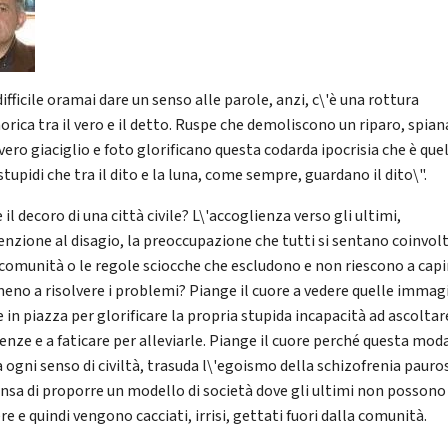
difficile oramai dare un senso alle parole, anzi, c\'è una rottura
orica tra il vero e il detto. Ruspe che demoliscono un riparo, spia
ero giaciglio e foto glorificano questa codarda ipocrisia che è que
stupidi che tra il dito e la luna, come sempre, guardano il dito\".
 il decoro di una città civile? L\'accoglienza verso gli ultimi,
tenzione al disagio, la preoccupazione che tutti si sentano coinvolt
 comunità o le regole sciocche che escludono e non riescono a capi
no a risolvere i problemi? Piange il cuore a vedere quelle immag
in piazza per glorificare la propria stupida incapacità ad ascoltar
enze e a faticare per alleviarle. Piange il cuore perché questa mod
 ogni senso di civiltà, trasuda l\'egoismo della schizofrenia pauros
ensa di proporre un modello di società dove gli ultimi non possono
re e quindi vengono cacciati, irrisi, gettati fuori dalla comunità.