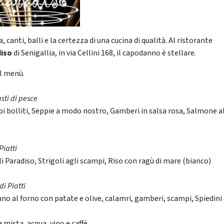
, canti, balli e la certezza di una cucina di qualità. Al ristorante
diso
di Senigallia, in via Cellini 168, il capodanno è stellare.
il menù.
sti di pesce
i bolliti, Seppie a modo nostro, Gamberi in salsa rosa, Salmone a
Piatti
i Paradiso, Strigoli agli scampi, Riso con ragù di mare (bianco)
i Piatti
ano al forno con patate e olive, calamri, gamberi, scampi, Spiedini 
 mista, acqua, vino e caffè