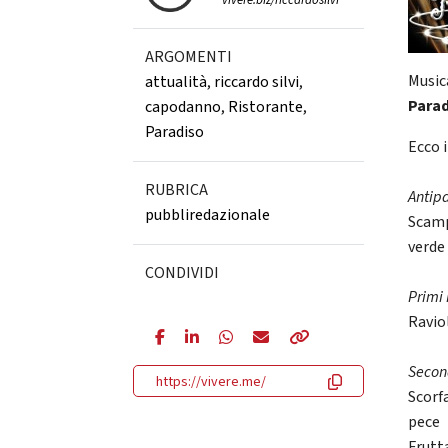
vivere.biz/riccardosilvi
ARGOMENTI
Musica
attualità
,
riccardo silvi
,
Para
capodanno
,
Ristorante
,
Paradiso
Ecco 
RUBRICA
Antipa
pubbliredazionale
Scamp
verde
CONDIVIDI
Primi 
Raviol
Second
https://vivere.me/
Scorf
pece
Frutta