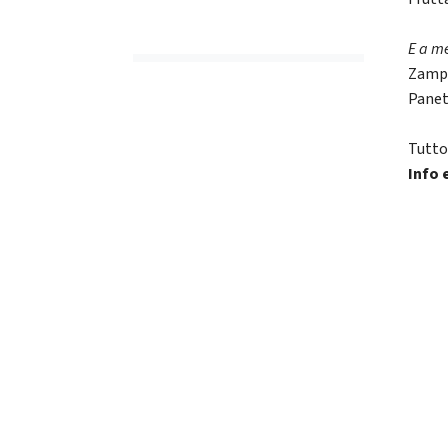
E a m
Zampo
Panet
Tutto
Info 