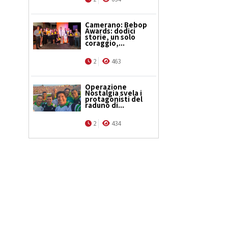
Camerano: Bebop
Awards: dodici
storie, un solo
coraggio,...
2
463
Operazione
Nostalgia svela i
protagonisti del
raduno di...
2
434