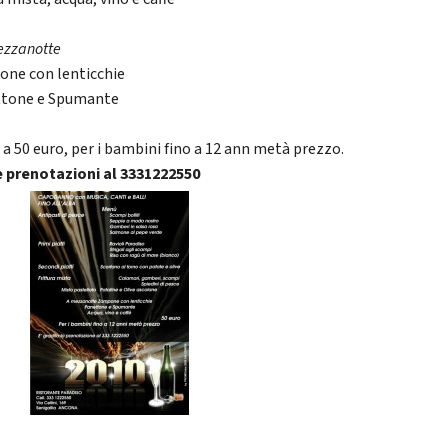
ezzanotte
ne con lenticchie
tone e Spumante
 a 50 euro, per i bambini fino a 12 ann metà prezzo.
e prenotazioni al 3331222550