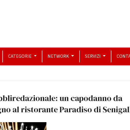
CATEGORIE
NETWORK
SERVIZI
CONTA
bbliredazionale: un capodanno da
no al ristorante Paradiso di Senigal