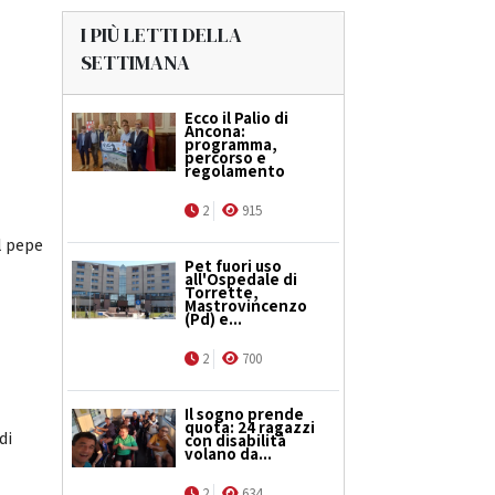
I PIÙ LETTI DELLA
SETTIMANA
Ecco il Palio di
Ancona:
programma,
percorso e
regolamento
2
915
l pepe
Pet fuori uso
all'Ospedale di
Torrette,
Mastrovincenzo
(Pd) e...
2
700
Il sogno prende
quota: 24 ragazzi
di
con disabilità
volano da...
2
634