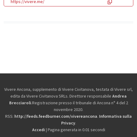
https://vivere.me/
Vivere Ancona, supplemento di Vivere Civitanova, testata di Vivere srl,
edita da
Vivere Civitanova SRLs. Direttore responsabile
Andrea
Brecciaroli
.Registrazione presso il tribunale di Ancona n° 4 del 2
novembre 2020.
RSS:
http://feeds.feedburner.com/vivereancona
.
Informativa sulla
Privacy
.
Accedi
| Pagina generata in 0.01 secondi