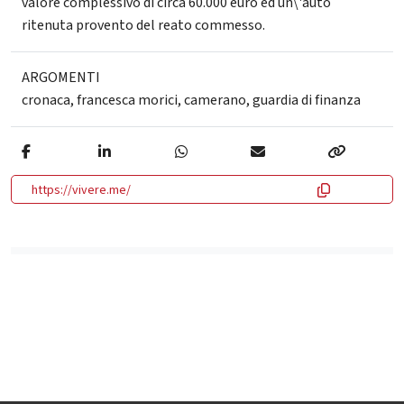
valore complessivo di circa 60.000 euro ed un\'auto
ritenuta provento del reato commesso.
ARGOMENTI
cronaca
,
francesca morici
,
camerano
,
guardia di finanza
https://vivere.me/