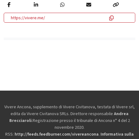
https://vivere.me/
Vivere Ancona, supplemento di Vivere Civitanova, testata di Vivere srl,
edita da
Vivere Civitanova SRLs. Direttore responsabile
Andrea
Brecciaroli
.Registrazione presso il tribunale di Ancona n° 4 del 2
novembre 2020.
RSS:
http://feeds.feedburner.com/vivereancona
.
Informativa sulla