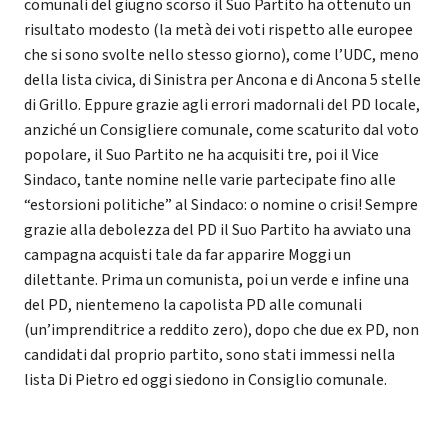
comunali del giugno scorso il Suo Partito ha ottenuto un
risultato modesto (la metà dei voti rispetto alle europee
che si sono svolte nello stesso giorno), come l’UDC, meno
della lista civica, di Sinistra per Ancona e di Ancona 5 stelle
di Grillo. Eppure grazie agli errori madornali del PD locale,
anziché un Consigliere comunale, come scaturito dal voto
popolare, il Suo Partito ne ha acquisiti tre, poi il Vice
Sindaco, tante nomine nelle varie partecipate fino alle
“estorsioni politiche” al Sindaco: o nomine o crisi! Sempre
grazie alla debolezza del PD il Suo Partito ha avviato una
campagna acquisti tale da far apparire Moggi un
dilettante. Prima un comunista, poi un verde e infine una
del PD, nientemeno la capolista PD alle comunali
(un’imprenditrice a reddito zero), dopo che due ex PD, non
candidati dal proprio partito, sono stati immessi nella
lista Di Pietro ed oggi siedono in Consiglio comunale.