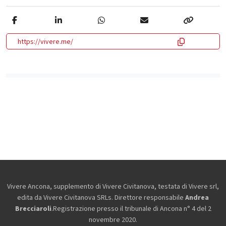
https://vivere.me/
Vivere Ancona, supplemento di Vivere Civitanova, testata di Vivere srl,
edita da
Vivere Civitanova SRLs. Direttore responsabile
Andrea
Brecciaroli
.Registrazione presso il tribunale di Ancona n° 4 del 2
novembre 2020.