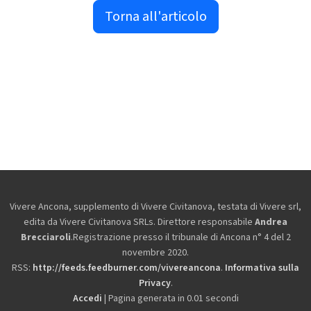
Torna all'articolo
Vivere Ancona, supplemento di Vivere Civitanova, testata di Vivere srl,
edita da
Vivere Civitanova SRLs. Direttore responsabile
Andrea
Brecciaroli
.Registrazione presso il tribunale di Ancona n° 4 del 2
novembre 2020.
RSS:
http://feeds.feedburner.com/vivereancona
.
Informativa sulla
Privacy
.
Accedi
| Pagina generata in 0.01 secondi