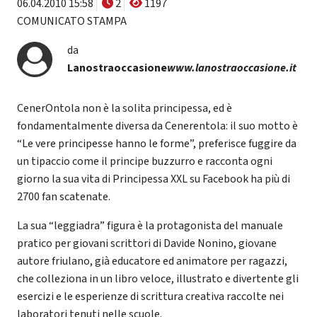
06.04.2010 15:58
2
1197
COMUNICATO STAMPA
da
Lanostraoccasione
www.lanostraoccasione.it
CenerOntola non è la solita principessa, ed è
fondamentalmente diversa da Cenerentola: il suo motto è
“Le vere principesse hanno le forme”, preferisce fuggire da
un tipaccio come il principe buzzurro e racconta ogni
giorno la sua vita di Principessa XXL su Facebook ha più di
2700 fan scatenate.
La sua “leggiadra” figura è la protagonista del manuale
pratico per giovani scrittori di Davide Nonino, giovane
autore friulano, già educatore ed animatore per ragazzi,
che colleziona in un libro veloce, illustrato e divertente gli
esercizi e le esperienze di scrittura creativa raccolte nei
laboratori tenuti nelle scuole.