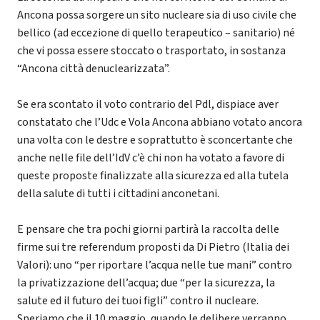
Ancona possa sorgere un sito nucleare sia di uso civile che
bellico (ad eccezione di quello terapeutico – sanitario) né
che vi possa essere stoccato o trasportato, in sostanza
“Ancona città denuclearizzata”.
Se era scontato il voto contrario del Pdl, dispiace aver
constatato che l’Udc e Vola Ancona abbiano votato ancora
una volta con le destre e soprattutto è sconcertante che
anche nelle file dell’IdV c’è chi non ha votato a favore di
queste proposte finalizzate alla sicurezza ed alla tutela
della salute di tutti i cittadini anconetani.
E pensare che tra pochi giorni partirà la raccolta delle
firme sui tre referendum proposti da Di Pietro (Italia dei
Valori): uno “per riportare l’acqua nelle tue mani” contro
la privatizzazione dell’acqua; due “per la sicurezza, la
salute ed il futuro dei tuoi figli” contro il nucleare.
Speriamo che il 10 maggio, quando le delibere verranno