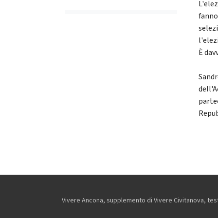
L'ele
fanno
selez
l'elez
È davv
Sandr
dell'
parte
Repub
Vivere Ancona, supplemento di Vivere Civitanova, testa