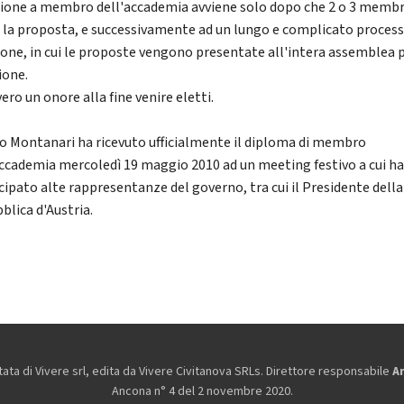
zione a membro dell'accademia avviene solo dopo che 2 o 3 membr
 la proposta, e successivamente ad un lungo e complicato process
ione, in cui le proposte vengono presentate all'intera assemblea 
ione.
ero un onore alla fine venire eletti.
o Montanari ha ricevuto ufficialmente il diploma di membro
Accademia mercoledì 19 maggio 2010 ad un meeting festivo a cui h
cipato alte rappresentanze del governo, tra cui il Presidente della
blica d'Austria.
ta di Vivere srl, edita da
Vivere Civitanova SRLs. Direttore responsabile
A
Ancona n° 4 del 2 novembre 2020.