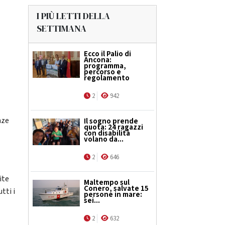
I PIÙ LETTI DELLA
SETTIMANA
Ecco il Palio di
Ancona:
programma,
percorso e
regolamento
2
942
nze
Il sogno prende
quota: 24 ragazzi
con disabilità
volano da...
2
646
ite
Maltempo sul
Conero, salvate 15
tti i
persone in mare:
sei...
2
632