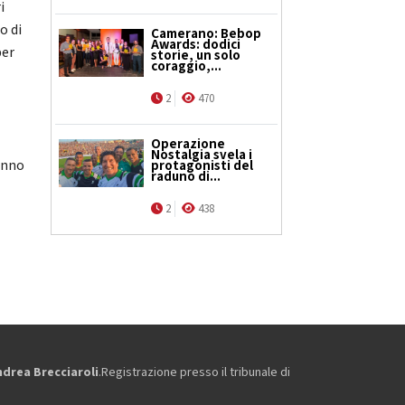
i
o di
Camerano: Bebop
Awards: dodici
per
storie, un solo
coraggio,...
2
470
Operazione
Nostalgia svela i
anno
protagonisti del
raduno di...
2
438
ndrea Brecciaroli
.Registrazione presso il tribunale di