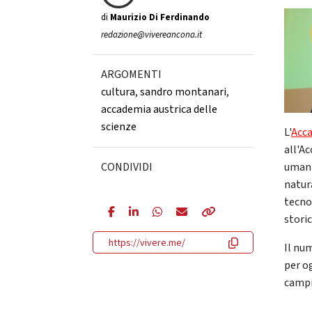
di
Maurizio Di Ferdinando
redazione@vivereancona.it
ARGOMENTI
cultura
,
sandro montanari
,
accademia austrica delle
scienze
L'
Acca
all'A
CONDIVIDI
umanis
natur
tecnol
stori
https://vivere.me/
Il nu
per o
campi