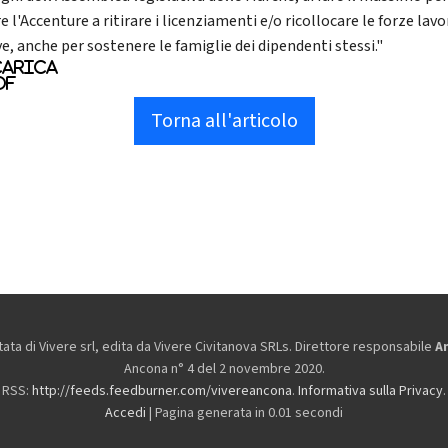
e l'Accenture a ritirare i licenziamenti e/o ricollocare le forze lav
e, anche per sostenere le famiglie dei dipendenti stessi."
arica
df
Torna all'articolo
ta di Vivere srl, edita da
Vivere Civitanova SRLs. Direttore responsabile
A
Ancona n° 4 del 2 novembre 2020.
RSS:
http://feeds.feedburner.com/vivereancona
.
Informativa sulla Privacy
.
Accedi
| Pagina generata in 0.01 secondi