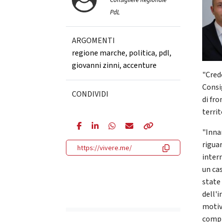
Consigliere Regionale
PdL
ARGOMENTI
regione marche
,
politica
,
pdl
,
giovanni zinni
,
accenture
"Credo
Consi
CONDIVIDI
di fr
territ
"Inna
riguar
https://vivere.me/
intern
un ca
state 
dell'
motiv
compr