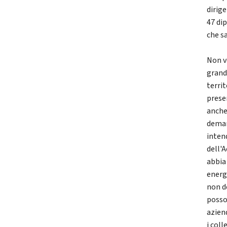
dirig
47 di
che sa
Non v
grand
territ
prese
anche
deman
intend
dell'
abbia
energ
non d
posso
azien
i coll