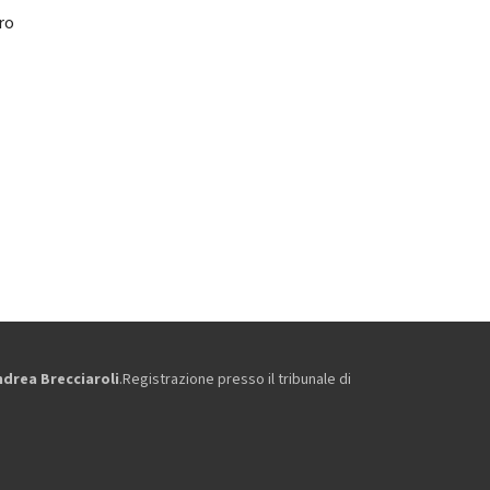
oro
ndrea Brecciaroli
.Registrazione presso il tribunale di