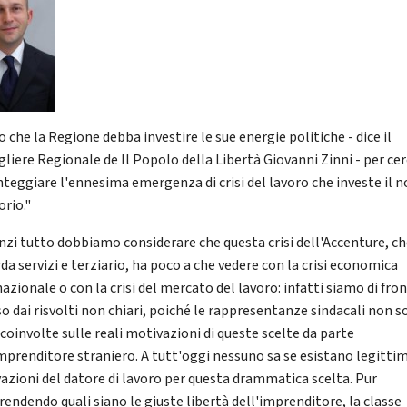
 che la Regione debba investire le sue energie politiche - dice il
gliere Regionale de Il Popolo della Libertà Giovanni Zinni - per ce
onteggiare l'ennesima emergenza di crisi del lavoro che investe il 
orio."
nzi tutto dobbiamo considerare che questa crisi dell'Accenture, c
da servizi e terziario, ha poco a che vedere con la crisi economica
azionale o con la crisi del mercato del lavoro: infatti siamo di fro
so dai risvolti non chiari, poiché le rappresentanze sindacali non 
coinvolte sulle reali motivazioni di queste scelte da parte
imprenditore straniero. A tutt'oggi nessuno sa se esistano legitti
azioni del datore di lavoro per questa drammatica scelta. Pur
endendo quali siano le giuste libertà dell'imprenditore, la classe