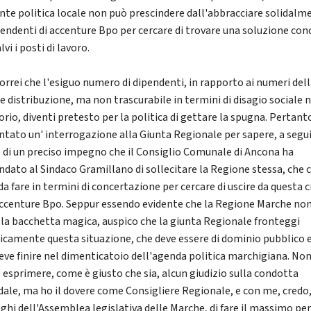
ente politica locale non può prescindere dall'abbracciare solidalme
pendenti di accenture Bpo per cercare di trovare una soluzione con
lvi i posti di lavoro.
orrei che l'esiguo numero di dipendenti, in rapporto ai numeri del
e distribuzione, ma non trascurabile in termini di disagio sociale n
orio, diventi pretesto per la politica di gettare la spugna. Pertant
ntato un' interrogazione alla Giunta Regionale per sapere, a segu
 di un preciso impegno che il Consiglio Comunale di Ancona ha
dato al Sindaco Gramillano di sollecitare la Regione stessa, che 
a fare in termini di concertazione per cercare di uscire da questa cr
Accenture Bpo. Seppur essendo evidente che la Regione Marche no
 la bacchetta magica, auspico che la giunta Regionale fronteggi
icamente questa situazione, che deve essere di dominio pubblico 
eve finire nel dimenticatoio dell'agenda politica marchigiana. No
 esprimere, come è giusto che sia, alcun giudizio sulla condotta
dale, ma ho il dovere come Consigliere Regionale, e con me, credo,
eghi dell'Assemblea legislativa delle Marche, di fare il massimo pe