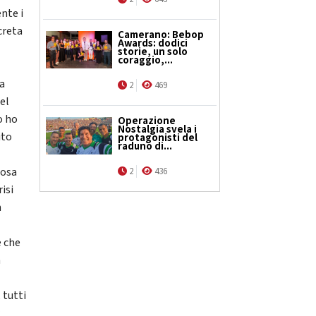
nte i
creta
Camerano: Bebop
Awards: dodici
storie, un solo
coraggio,...
la
2
469
el
o ho
Operazione
Nostalgia svela i
ito
protagonisti del
raduno di...
cosa
2
436
isi
n
e che
n
 tutti
r