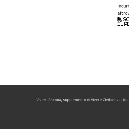
indurr
altrov
Sc
il p
Vivere Ancona, supplemento di Vivere Civitanova, testa