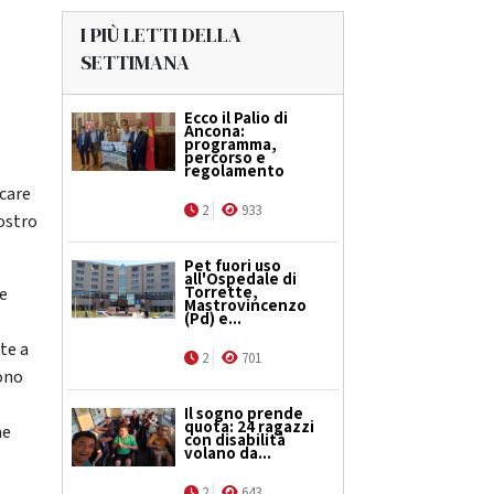
I PIÙ LETTI DELLA
SETTIMANA
Ecco il Palio di
Ancona:
programma,
percorso e
regolamento
rcare
2
933
nostro
Pet fuori uso
all'Ospedale di
Torrette,
he
Mastrovincenzo
(Pd) e...
nte a
2
701
sono
Il sogno prende
quota: 24 ragazzi
me
con disabilità
volano da...
2
643