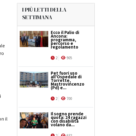
I PIÙ LETTI DELLA
SETTIMANA
Ecco il Palio di
Ancona:
programma,
percorso e
ale
regolamento
tro
2
905
Pet fuori uso
all'Ospedale di
Torrette,
Mastrovincenzo
(Pd) e...
i
2
700
Il sogno prende
quota: 24 ragazzi
n il
con disabilità
volano da...
2
632