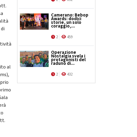
ott.
sa
Camerano: Bebop
Awards: dodici
alità
storie, un solo
coraggio,...
 di
2
459
tività
Operazione
Nostalgia svela i
protagonisti del
raduno di...
ito al
ums),
2
432
oprio
 primo
Sala
erà
to
tt.