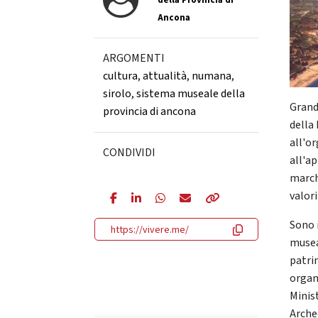
della Provincia di
Ancona
ARGOMENTI
cultura
,
attualità
,
numana
,
sirolo
,
sistema museale della
Grand
provincia di ancona
della 
all'or
CONDIVIDI
all'a
marchi
valor
Sono 
https://vivere.me/
musea
patrim
organ
Minist
Arche