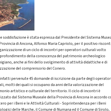
e soddisfazione è stata espressa dal Presidente del Sistema Muse
Provincia di Ancona, Alfonso Maria Capriolo, per il positivo riscon
ganizzazione di un ciclo di incontri per operatori culturali volto
pprofondimento della conoscenza del patrimonio archeologico
giano, anche ai fini dello svolgimento di attività didattiche e di
izzazione del comprensorio del Conero.
infatti pervenute 45 domande di iscrizione da parte degli operator
li, molti dei quali si occupano da anni della valorizzazione del
onio artistico e culturale del territorio. Il ciclo di incontri è
izzato dal Sistema Museale della Provincia di Ancona in accordo co
ero per i Beni e le Attività Culturali - Soprintendenza per i Beni
ologici delle Marche, il Comune di Numana ed il Comune di Sirolo,