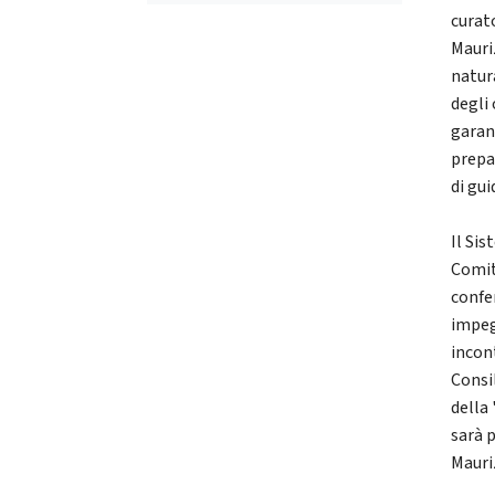
curat
Mauriz
natura
degli 
garant
prepa
di gui
Il Si
Comit
confe
impeg
incont
Consi
della
sarà 
Mauri