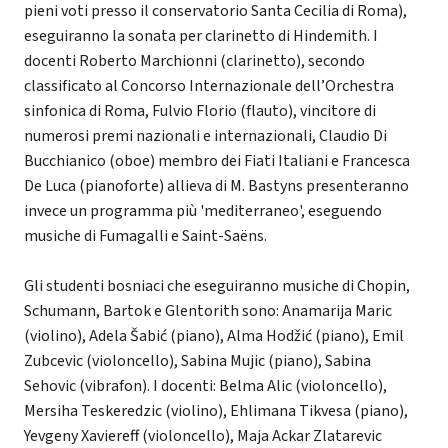
pieni voti presso il conservatorio Santa Cecilia di Roma),
eseguiranno la sonata per clarinetto di Hindemith. I
docenti Roberto Marchionni (clarinetto), secondo
classificato al Concorso Internazionale dell’Orchestra
sinfonica di Roma, Fulvio Florio (flauto), vincitore di
numerosi premi nazionali e internazionali, Claudio Di
Bucchianico (oboe) membro dei Fiati Italiani e Francesca
De Luca (pianoforte) allieva di M. Bastyns presenteranno
invece un programma più 'mediterraneo', eseguendo
musiche di Fumagalli e Saint-Saëns.
Gli studenti bosniaci che eseguiranno musiche di Chopin,
Schumann, Bartok e Glentorith sono: Anamarija Maric
(violino), Adela Šabić (piano), Alma Hodžić (piano), Emil
Zubcevic (violoncello), Sabina Mujic (piano), Sabina
Sehovic (vibrafon). I docenti: Belma Alic (violoncello),
Mersiha Teskeredzic (violino), Ehlimana Tikvesa (piano),
Yevgeny Xaviereff (violoncello), Maja Ackar Zlatarevic