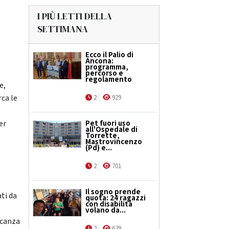
I PIÙ LETTI DELLA
SETTIMANA
Ecco il Palio di
Ancona:
programma,
percorso e
regolamento
e,
rca le
2
929
er
Pet fuori uso
all'Ospedale di
Torrette,
Mastrovincenzo
(Pd) e...
2
701
è
Il sogno prende
ti da
quota: 24 ragazzi
con disabilità
volano da...
ncanza
2
639