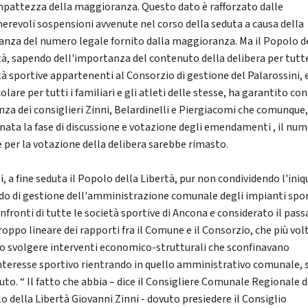
mpattezza della maggioranza. Questo dato è rafforzato dalle
erevoli sospensioni avvenute nel corso della seduta a causa della
nza del numero legale fornito dalla maggioranza. Ma il Popolo d
tà, sapendo dell'importanza del contenuto della delibera per tutte
tà sportive appartenenti al Consorzio di gestione del Palarossini, 
olare per tutti i familiari e gli atleti delle stesse, ha garantito con
nza dei consiglieri Zinni, Belardinelli e Piergiacomi che comunque
nata la fase di discussione e votazione degli emendamenti , il nu
e per la votazione della delibera sarebbe rimasto.
i, a fine seduta il Popolo della Libertà, pur non condividendo l'ini
o di gestione dell'amministrazione comunale degli impianti spor
nfronti di tutte le società sportive di Ancona e considerato il pas
roppo lineare dei rapporti fra il Comune e il Consorzio, che più vol
o svolgere interventi economico-strutturali che sconfinavano
interesse sportivo rientrando in quello amministrativo comunale, s
to. “ Il fatto che abbia – dice il Consigliere Comunale Regionale d
o della Libertà Giovanni Zinni - dovuto presiedere il Consiglio