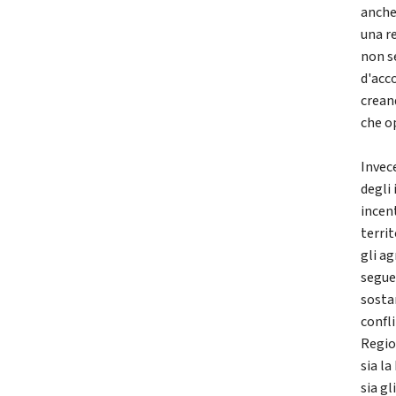
anche
una r
non s
d'acc
crean
che o
Invec
degli
incen
terri
gli ag
segue
sosta
confli
Regio
sia la
sia g