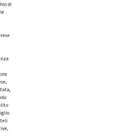
hio di
ne
prese
enza
ione
ese,
rtata,
ando
olito
iglio
teli
tive,