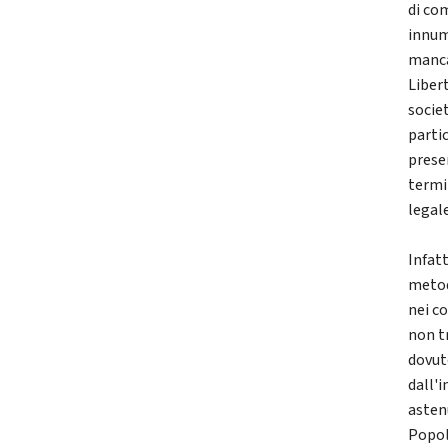
di co
innum
manca
Liber
socie
partic
prese
termi
legal
Infatt
metod
nei co
non t
dovut
dall'
astenu
Popol