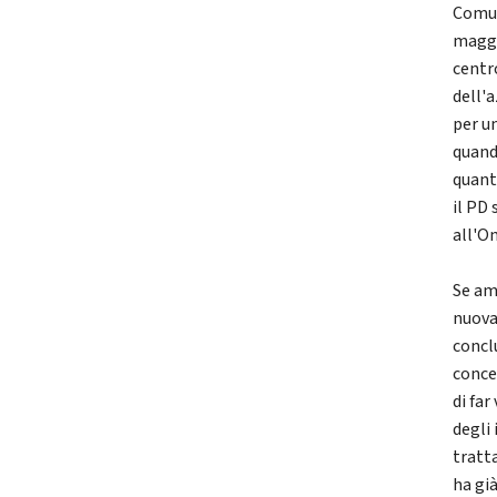
Comun
maggi
centro
dell'
per u
quand
quant
il PD
all'On
Se am
nuova
concl
concer
di far
degli
tratt
ha gi