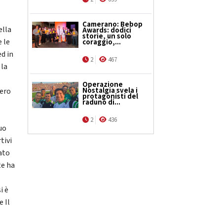
Camerano: Bebop
ella
Awards: dodici
storie, un solo
 le
coraggio,...
ed in
2
467
 la
,
Operazione
Nostalgia svela i
mero
protagonisti del
raduno di...
2
436
quo
tivi
sato
te ha
i è
e Il