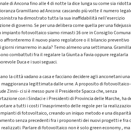
ale di Ancona fino alle 4 di notte la dice lunga su come sia ridotta
oranza Gramillano ad Ancona: cascando più volte il numero legale
sinistra ha dimostrato tutta la sua inaffidabilità nell'esercizio
azione di governo. Se per una delibera come quella per una fidejuss
n impianto fotovoltaico siamo rimasti 16 ore in Consiglio Comuna
o affronteremo il nuovo piano regolatore o il bilancio preventivo
i giorni rimarremo in aula? Temo almeno una settimana. Gramill
 sono combattuti fra il regalare la Giunta a Favia oppure regalarla
orevole Duca e i suoi seguaci.
ano la città vadano a casa e facciano decidere agli anconetani una
 maggioranza legittimata dalle urne. A proposito di fotovoltaico
ude Zinni- ci si è messo pure il Presidente Spacca che, senza
tazione con i Sindaci e i Presidenti di Provincia delle Marche, ha d
 votare a tutti i costi l'inasprimento delle regole per la realizzazi
 impianti di fotovoltaico, creando un iniquo metodo e una disparità
amento senza precedenti fra i proponenti dei nuovi progetti e fra ch
à realizzati. Parlare di fotovoltaico non è solo green economy , ma