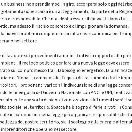
 un business: non prendiamoci in giro, accorgersi solo oggi del risc
egolamentazione scarsa è un atteggiamento da parte della Regio
erio e irresponsabile. Che non debba essere il far west siamo tutti
ordo, ma adesso il rischio concreto è di imprigionare la domanda,
do nuovi i problemi complementari alla crisi economica per le im
perano nel settore.
e di lavorare sui procedimenti amministrativi in rapporto alla pot
 impianti, il metodo politico per fare una nuova legge deve essere
trato sul compromesso fra il fabbisogno energetico, la pianificaz
toriale e l'impatto ambientale, l'equità di trattamento fra le impr
ricoltori, i proponenti vari con l'individuazione di una legge conce
ndo le linee guida del Governo Nazionale con ANCI e UPI, realizz
nzialmente una sorta di piani di zonizzazione. Altrimenti sarà il s
tto sociale nel territorio. Spacca ha bisogno di ferie: si voti in Cons
nale in autunno una seria legge più organica e responsabile che tu
 bellezza del nostro territorio, sia il sostegno alle energie alterna
li imprenditori che operano nel settore.