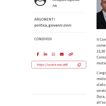
Consigliere Regionale
PdL
ARGOMENTI
politica
,
giovanni zinni
CONDIVIDI
Il Co
come 
23,30
Consi
motivi
https://vivere.me/aMl
L'arg
reali
stato
serat
Duca, 
all'o