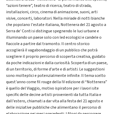
“azioni tenere”, teatro di ricerca, teatro di strada,
installazioni, circo, cinema di animazione, suoni, arti
visive, concerti, laboratori. Nella miriade di notti bianche
che popolano l'estate italiana, Nottenera del 21 agosto a
Serra de' Conti si distingue spegnendo le luci urbane e
illuminando un paese solo con led ecologici e candele o
fiaccole a partire dal tramonto. Il centro storico
accoglierà il vagabondaggio di un pubblico che potrà
scegliere il proprio percorso di scoperta creativa, guidato
da poche indicazioni e dalla curiosità. Scoperta di un paese,
di un territorio, di forme d'arte e di artisti. Le suggestioni
sono molteplici e potenzialmente infinite. Il tema scelto
quest'anno come fil rouge della IV edizione di “Nottenera”
è quello del Viaggio, motivo ispiratore per i lavori site
specific delle decine artisti provenienti da tutta Italia e
dall'estero, chiamati a dar vita alla festa del 21 agosto e
delle iniziative pubbliche che alimentano il percorso di
elaborazione nei mesi precedenti. I filoni da percorrere