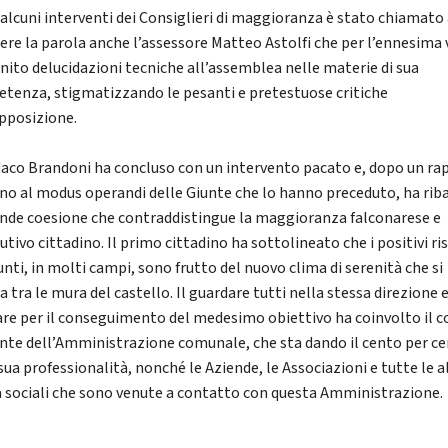
alcuni interventi dei Consiglieri di maggioranza è stato chiamato
ere la parola anche l’assessore Matteo Astolfi che per l’ennesima 
rnito delucidazioni tecniche all’assemblea nelle materie di sua
tenza, stigmatizzando le pesanti e pretestuose critiche
opposizione.
ndaco Brandoni ha concluso con un intervento pacato e, dopo un ra
no al modus operandi delle Giunte che lo hanno preceduto, ha rib
ande coesione che contraddistingue la maggioranza falconarese e
utivo cittadino. Il primo cittadino ha sottolineato che i positivi ri
nti, in molti campi, sono frutto del nuovo clima di serenità che si
a tra le mura del castello. Il guardare tutti nella stessa direzione 
are per il conseguimento del medesimo obiettivo ha coinvolto il 
ente dell’Amministrazione comunale, che sta dando il cento per c
sua professionalità, nonché le Aziende, le Associazioni e tutte le a
à sociali che sono venute a contatto con questa Amministrazione.