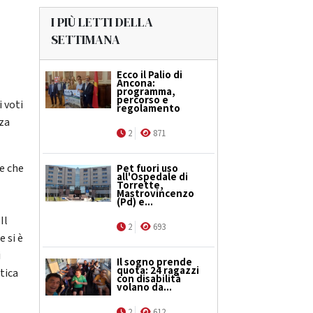
I PIÙ LETTI DELLA
SETTIMANA
Ecco il Palio di
Ancona:
programma,
percorso e
 voti
regolamento
nza
2
871
e che
Pet fuori uso
all'Ospedale di
Torrette,
Mastrovincenzo
(Pd) e...
Il
2
693
e si è
i
Il sogno prende
quota: 24 ragazzi
tica
con disabilità
volano da...
2
612