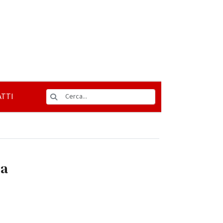
TTI
za