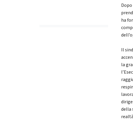
Dopo 
prend
ha fo
compe
dell’
Il si
accen
la gr
l’Esec
raggiu
respir
lavor
dirig
della 
realt