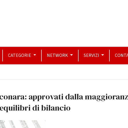
CATEGORIE
NETWORK
SERVIZI
CONTA
lconara: approvati dalla maggioran
 equilibri di bilancio