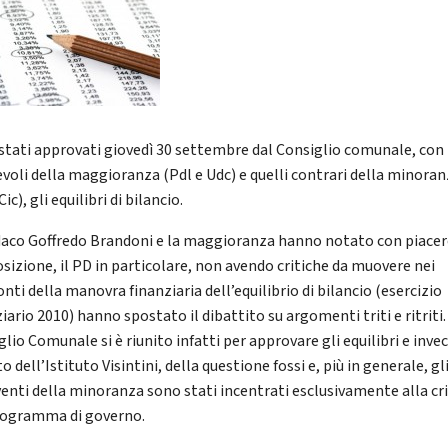
stati approvati giovedì 30 settembre dal Consiglio comunale, con i
evoli della maggioranza (Pdl e Udc) e quelli contrari della minora
Cic), gli equilibri di bilancio.
ndaco Goffredo Brandoni e la maggioranza hanno notato con piacer
osizione, il PD in particolare, non avendo critiche da muovere nei
nti della manovra finanziaria dell’equilibrio di bilancio (esercizio
iario 2010) hanno spostato il dibattito su argomenti triti e ritriti. 
lio Comunale si è riunito infatti per approvare gli equilibri e invec
o dell’Istituto Visintini, della questione fossi e, più in generale, gl
venti della minoranza sono stati incentrati esclusivamente alla cri
rogramma di governo.