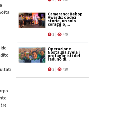
 a
volta
Camerano: Bebop
Awards: dodici
storie, un solo
coraggio,...
2
449
pido
Operazione
Nostalgia svela i
adito
protagonisti del
raduno di...
sultati
2
428
e
corpo
ento
ltre