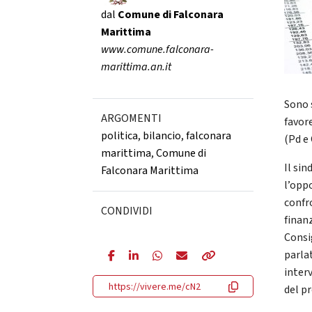
dal
Comune di Falconara
Marittima
www.comune.falconara-
marittima.an.it
Sono 
ARGOMENTI
favor
politica
,
bilancio
,
falconara
(Pd e 
marittima
,
Comune di
Il si
Falconara Marittima
l’opp
confro
CONDIVIDI
finanz
Consig
parlat
inter
https://vivere.me/cN2
del p