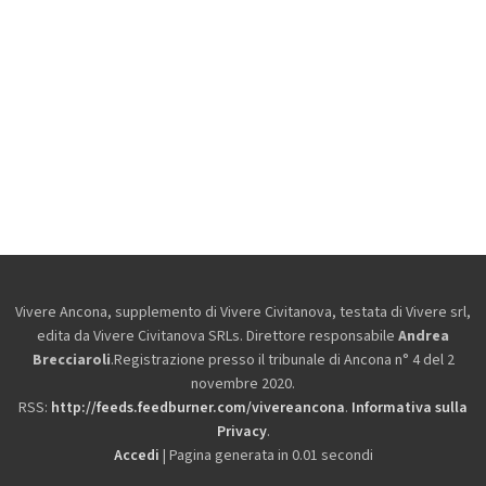
Vivere Ancona, supplemento di Vivere Civitanova, testata di Vivere srl,
edita da
Vivere Civitanova SRLs. Direttore responsabile
Andrea
Brecciaroli
.Registrazione presso il tribunale di Ancona n° 4 del 2
novembre 2020.
RSS:
http://feeds.feedburner.com/vivereancona
.
Informativa sulla
Privacy
.
Accedi
| Pagina generata in 0.01 secondi