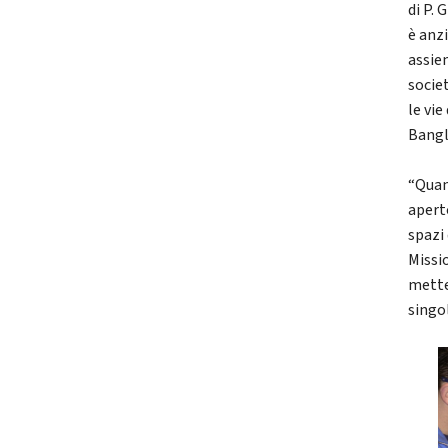
di P.
è anz
assiem
socie
le vie
Bangl
“Quan
aperto
spazi 
Missi
mette
singo