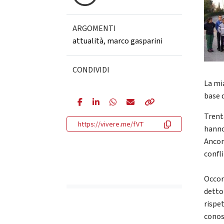
ARGOMENTI
attualità
,
marco gasparini
CONDIVIDI
La mia
base d
Trent
https://vivere.me/fVT
hanno 
Ancon
confli
Occorr
detto 
rispe
conosc