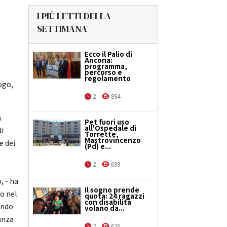
I PIÙ LETTI DELLA
SETTIMANA
Ecco il Palio di
Ancona:
programma,
percorso e
regolamento
ogo,
2
894
a
Pet fuori uso
all'Ospedale di
di
Torrette,
Mastrovincenzo
e dei
(Pd) e...
2
699
, - ha
Il sogno prende
go nel
quota: 24 ragazzi
con disabilità
ando
volano da...
ianza
2
626