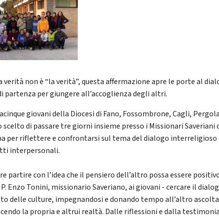
 verità non è “la verità”, questa affermazione apre le porte al dial
i partenza per giungere all’accoglienza degli altri.
acinque giovani della Diocesi di Fano, Fossombrone, Cagli, Pergol
scelto di passare tre giorni insieme presso i Missionari Saveriani 
a per riflettere e confrontarsi sul tema del dialogo interreligioso 
tti interpersonali.
e partire con l’idea che il pensiero dell’altro possa essere positivo
P. Enzo Tonini, missionario Saveriano, ai giovani - cercare il dialo
tto delle culture, impegnandosi e donando tempo all’altro ascolt
endo la propria e altrui realtà. Dalle riflessioni e dalla testimon