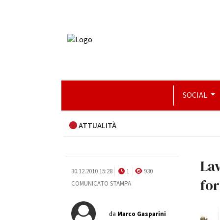
SOCIAL
ATTUALITÀ
Lav
30.12.2010 15:28
1
930
fo
COMUNICATO STAMPA
da
Marco Gasparini