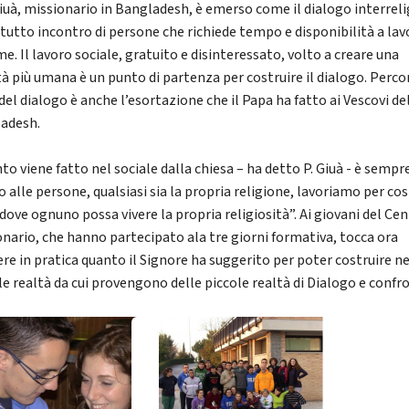
 Giuà, missionario in Bangladesh, è emerso come il dialogo interrel
itutto incontro di persone che richiede tempo e disponibilità a lav
e. Il lavoro sociale, gratuito e disinteressato, volto a creare una
tà più umana è un punto di partenza per costruire il dialogo. Perco
 del dialogo è anche l’esortazione che il Papa ha fatto ai Vescovi de
adesh.
to viene fatto nel sociale dalla chiesa – ha detto P. Giuà - è sempr
 alle persone, qualsiasi sia la propria religione, lavoriamo per cos
dove ognuno possa vivere la propria religiosità”. Ai giovani del Ce
onario, che hanno partecipato ala tre giorni formativa, tocca ora
re in pratica quanto il Signore ha suggerito per poter costruire ne
le realtà da cui provengono delle piccole realtà di Dialogo e confr