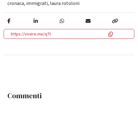
cronaca
,
immigrati
,
laura rotoloni
https://vivere.me/q7t
Commenti