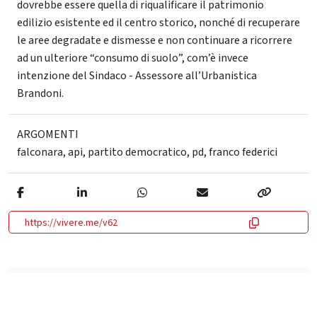
dovrebbe essere quella di riqualificare il patrimonio
edilizio esistente ed il centro storico, nonché di recuperare
le aree degradate e dismesse e non continuare a ricorrere
ad un ulteriore “consumo di suolo”, com’è invece
intenzione del Sindaco - Assessore all’Urbanistica
Brandoni.
ARGOMENTI
falconara
,
api
,
partito democratico
,
pd
,
franco federici
https://vivere.me/v62