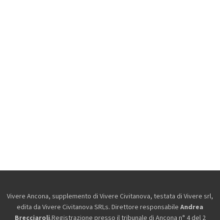
Vivere Ancona, supplemento di Vivere Civitanova, testata di Vivere srl,
edita da
Vivere Civitanova SRLs. Direttore responsabile
Andrea
Brecciaroli
.Registrazione presso il tribunale di Ancona n° 4 del 2