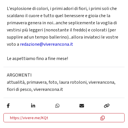
L'esplosione di colori, i primi adori di fiori, i primi soli che
scaldano il cuore e tutto quel benessere e gioia che la
primavera genera in noi...anche seplicemente la voglia di
vestirsi più leggeri (nonostante il freddo) e colorati (per
supplire ad un tempo ballerino)...allora inviateci le vostre
voto a
redazione@vivereancona.it
Le aspettiamo fino a fine mese!
ARGOMENTI
attualità
,
primavera
,
foto
,
laura rotoloni
,
vivereancona
,
fiori di pesco
,
vivereancona.it
https://vivere.me/KQt